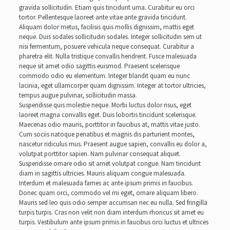
gravida sollicitudin. Etiam quis tincidunt urna. Curabitur eu orci
tortor. Pellentesque laoreet ante vitae ante gravida tincidunt.
Aliquam dolor metus, facilisis quis mollis dignissim, mattis eget
neque. Duis sodales sollicitudin sodales. Integer sollicitudin sem ut
nisi fermentum, posuere vehicula neque consequat. Curabitur a
pharetra elit. Nulla tristique convallis hendrerit. Fusce malesuada
neque sit amet odio sagittis euismod. Praesent scelerisque
commodo odio eu elementum. Integer blandit quam eu nunc
lacinia, eget ullamcorper quam dignissim. Integer at tortor ultricies,
tempus augue pulvinar, sollicitudin massa.
Suspendisse quis molestie neque. Morbi luctus dolor risus, eget
laoreet magna convallis eget. Duis lobortis tincidunt scelerisque.
Maecenas odio mauris, porttitor in faucibus at, mattis vitae justo.
Cum sociis natoque penatibus et magnis dis parturient montes,
nascetur ridiculus mus. Praesent augue sapien, convallis eu dolor a,
volutpat porttitor sapien. Nam pulvinar consequat aliquet.
Suspendisse ornare odio sit amet volutpat congue. Nam tincidunt
diam in sagittis ultricies. Mauris aliquam congue malesuada.
Interdum et malesuada fames ac ante ipsum primis in faucibus.
Donec quam orci, commodo vel mi eget, ornare aliquam libero.
Mauris sed leo quis odio semper accumsan nec eu nulla. Sed fringilla
turpis turpis. Cras non velit non diam interdum rhoncus sit amet eu
turpis. Vestibulum ante ipsum primis in faucibus orci luctus et ultrices