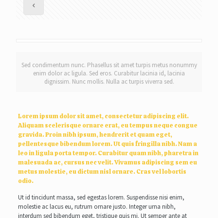
Sed condimentum nunc. Phasellus sit amet turpis metus nonummy
enim dolor ac ligula. Sed eros. Curabitur lacinia id, lacinia
dignissim. Nunc mollis. Nulla ac turpis viverra sed.
Lorem ipsum dolor sit amet, consectetur adipiscing elit.
Aliquam scelerisque ornare erat, eu tempus neque congue
gravida. Proin nibh ipsum, hendrerit et quam eget,
pellentesque bibendum lorem. Ut quis fringilla nibh. Nam a
leo in ligula porta tempor. Curabitur quam nibh, pharetra in
malesuada ac, cursus nec velit. Vivamus adipiscing sem eu
metus molestie, eu dictum nisl ornare. Cras vel lobortis
odio.
Ut id tincidunt massa, sed egestas lorem. Suspendisse nisi enim,
molestie ac lacus eu, rutrum ornare justo. Integer urna nibh,
interdum sed bibendum eget, tristique quis mi. Ut semper ante at