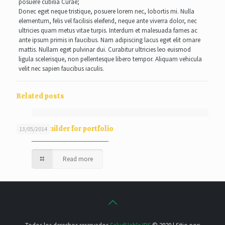
posuere cubilia Curae;
Donec eget neque tristique, posuere lorem nec, lobortis mi. Nulla
elementum, felis vel facilisis eleifend, neque ante viverra dolor, nec
ultricies quam metus vitae turpis. Interdum et malesuada fames ac
ante ipsum primis in faucibus. Nam adipiscing lacus eget elit ornare
mattis. Nullam eget pulvinar dui. Curabitur ultricies leo euismod
ligula scelerisque, non pellentesque libero tempor. Aliquam vehicula
velit nec sapien faucibus iaculis.
Related posts
Content Builder for portfolio
13/05/2014
Read more